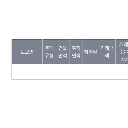
거래
주택
건물
토지
거래금
도로명
계약일
(중
유형
면적
면적
액
소재