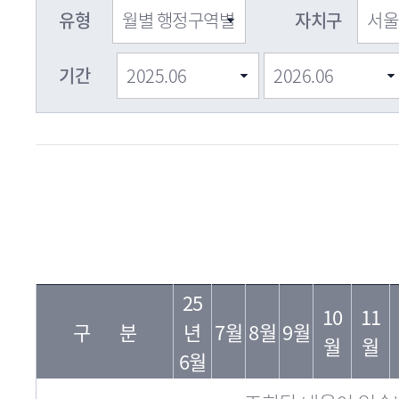
유형
자치구
기간
자
필
년
치
25
지
10
11
월
구
구 분
년
7월
8월
9월
수
월
월
명
6월
조회된