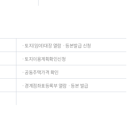
· 토지(임야)대장 열람ㆍ등본발급 신청
· 토지이용계획확인신청
· 공동주택가격 확인
· 경계점좌표등록부 열람ㆍ등본 발급