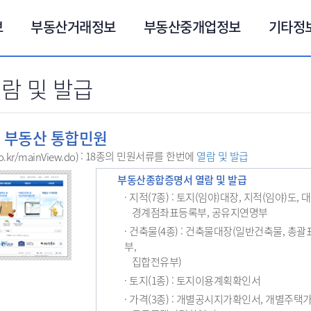
보
부동산거래정보
부동산중개업정보
기타정
람 및 발급
 부동산 통합민원
: 18종의 민원서류를 한번에
열람 및 발급
go.kr/mainView.do)
부동산종합증명서 열람 및 발급
· 지적(7종) : 토지(임야)대장, 지적(임야)도,
경계점좌표등록부, 공유지연명부
· 건축물(4종) : 건축물대장(일반건축물, 총
부,
집합전유부)
· 토지(1종) : 토지이용계획확인서
· 가격(3종) : 개별공시지가확인서, 개별주택