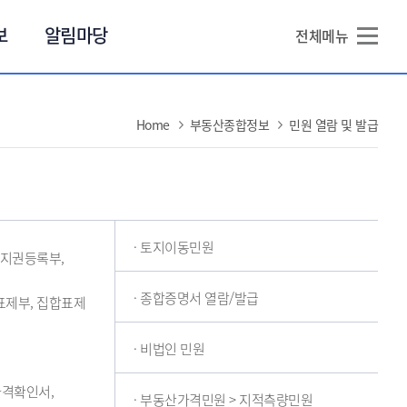
본문 바로가기
보
알림마당
전체메뉴
Home
부동산종합정보
민원 열람 및 발급
· 토지이동민원
 대지권등록부,
· 종합증명서 열람/발급
괄표제부, 집합표제
· 비법인 민원
가격확인서,
· 부동산가격민원 > 지적측량민원