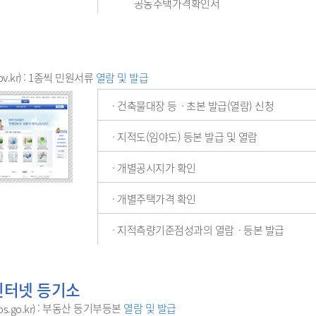
공동주택가격확인서
: 1종씩 민원서류
열람 및 발급
v.kr)
· 건축물대장 등ㆍ초본 발급(열람) 신청
· 지적도(임야도) 등본 발급 및 열람
· 개별공시지가 확인
· 개별주택가격 확인
· 지적측량기준점성과의 열람ㆍ등본 발급
인터넷 등기소
: 부동산 등기부등본
열람 및 발급
os.go.kr)