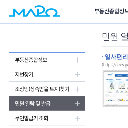
서브메뉴 바로가기
부동산종합정
민원 열
일사편리
부동산종합정보
(https://kras.
지번찾기
조상땅(상속받을 토지)찾기
민원 열람 및 발급
무인발급기 조회