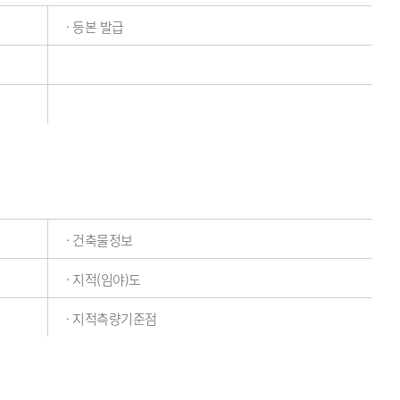
· 등본 발급
· 건축물정보
· 지적(임야)도
· 지적측량기준점