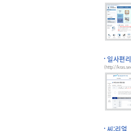
일사편리
(http://kras.se
씨:리얼