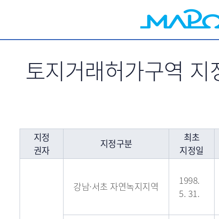
서브메뉴 바로가기
토지거래허가구역 지정
지정
최초
지정구분
권자
지정일
1998.
강남·서초 자연녹지지역
5. 31.