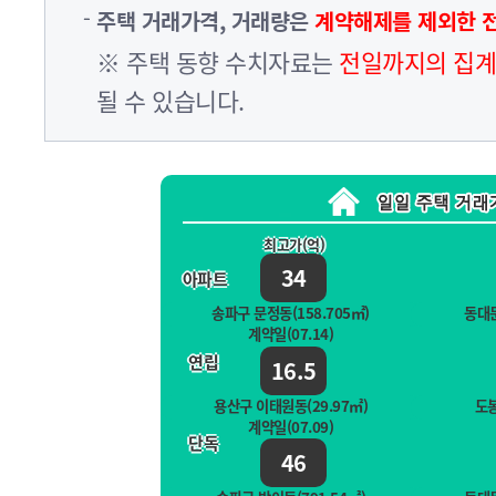
주택 거래가격, 거래량은
계약해제를 제외한 
※ 주택 동향 수치자료는
전일까지의 집계
될 수 있습니다.
최고가(억)
34
아파트
송파구 문정동(158.705㎡)
동대문
계약일(07.14)
연립
16.5
용산구 이태원동(29.97㎡)
도봉
계약일(07.09)
단독
46