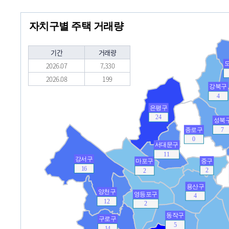
자치구별 주택 거래량
기간
거래량
2026.07
7,330
2026.08
199
강북구
4
은평구
24
성북
종로구
7
0
서대문구
11
강서구
중구
마포구
16
2
2
용산구
양천구
영등포구
4
12
2
동작구
구로구
5
14