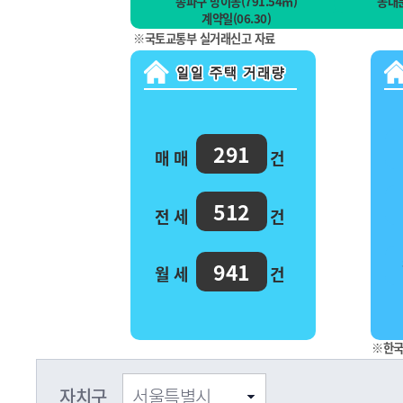
송파구 방이동(791.54㎡)
동대문
계약일(06.30)
※국토교통부 실거래신고 자료
291
매 매
건
512
전 세
건
941
월 세
건
※한국
자치구